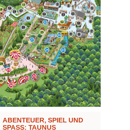
ABEN­TEU­ER, SPIEL UND
SPASS: TAU­NUS W