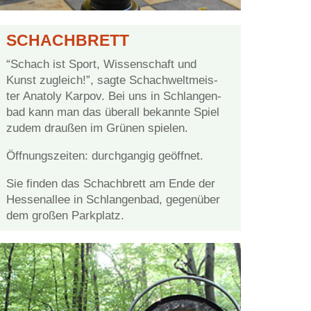
SCHACH­BRETT
“Schach ist Sport, Wis­sen­schaft und
Kunst zu­gleich!”, sag­te Schach­welt­meis­
ter Ana­to­ly Kar­pov. Bei uns in Schlan­gen­
bad kann man das über­all be­kann­te Spiel
zu­dem drau­ßen im Grü­nen spielen.
Öff­nungs­zei­ten: durch­gan­gig geöffnet.
Sie fin­den das Schach­brett am Ende der
Hes­sen­al­lee in Schlan­gen­bad, ge­gen­über
dem gro­ßen Parkplatz.