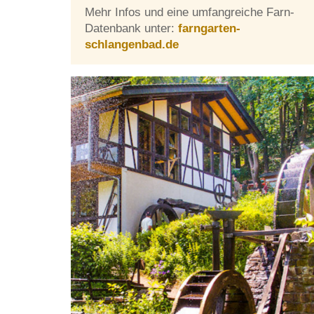
Mehr In­fos und eine um­fang­rei­che Farn-
Da­ten­bank un­ter:
farngarten-
schlangenbad.de