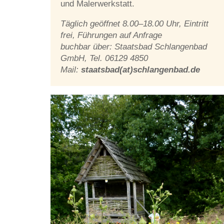
und Malerwerkstatt.
Täg­lich ge­öff­net 8.00–18.00 Uhr, Ein­tritt
frei, Füh­run­gen auf An­fra­ge
buch­bar über: Staats­bad Schlan­gen­bad
GmbH, Tel. 06129 4850
Mail:
staatsbad(at)schlangenbad.de