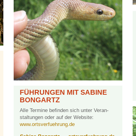
FÜH­RUN­GEN MIT SA­BI­NE
BONGARTZ
Alle Ter­mi­ne be­fin­den sich un­ter Ver­an­
stal­tun­gen oder auf der Web­site:
www.ortsverfuehrung.de