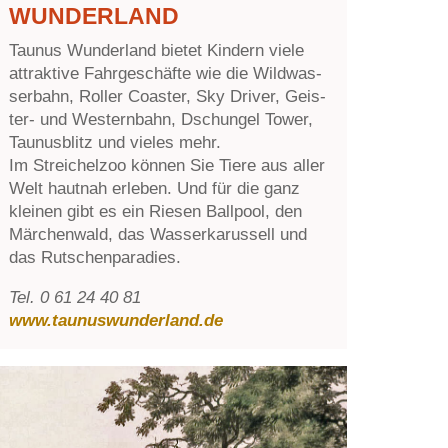
UNDERLAND
Tau­nus Wun­der­land bie­tet Kin­dern vie­le
at­trak­ti­ve Fahr­ge­schäf­te wie die Wild­was­
ser­bahn, Rol­ler Co­as­ter, Sky Dri­ver, Geis­
ter- und Wes­tern­bahn, Dschun­gel Tower,
Tau­nus­blitz und vie­les mehr.
Im Strei­chel­zoo kön­nen Sie Tie­re aus al­ler
Welt haut­nah er­le­ben. Und für die ganz
klei­nen gibt es ein Rie­sen Ball­pool, den
Mär­chen­wald, das Was­ser­ka­rus­sell und
das Rutschenparadies.
Tel. 0 61 24 40 81
www.taunuswunderland.de