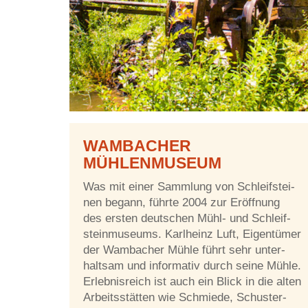
WAM­BA­CHER
MÜHLENMUSEUM
Was mit ei­ner Samm­lung von Schleif­stei­
nen be­gann, führ­te 2004 zur Er­öff­nung
des ers­ten deut­schen Mühl- und Schleif­
stein­mu­se­ums. Karl­heinz Luft, Ei­gen­tü­mer
der Wam­ba­cher Müh­le führt sehr un­ter­
halt­sam und in­for­ma­tiv durch sei­ne Müh­le.
Er­leb­nis­reich ist auch ein Blick in die al­ten
Ar­beits­stät­ten wie Schmie­de, Schus­ter-