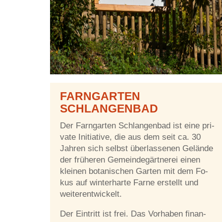
FARN­GAR­TEN
SCHLANGENBAD
Der Farn­gar­ten Schlan­gen­bad ist eine pri­
va­te In­itia­ti­ve, die aus dem seit ca. 30
Jah­ren sich selbst über­las­se­nen Ge­län­de
der frü­he­ren Ge­mein­de­gärt­ne­rei ei­nen
klei­nen bo­ta­ni­schen Gar­ten mit dem Fo­
kus auf win­ter­har­te Far­ne er­stellt und
weiterentwickelt.
Der Ein­tritt ist frei. Das Vor­ha­ben fi­nan­