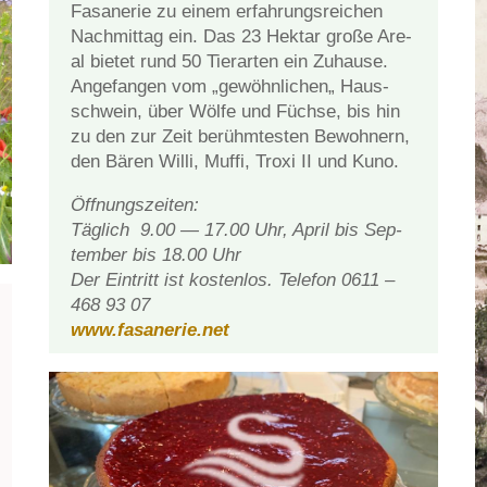
Fa­sa­ne­rie zu ei­nem er­fah­rungs­rei­chen
Nach­mit­tag ein. Das 23 Hekt­ar gro­ße Are­
al bie­tet rund 50 Tier­ar­ten ein Zu­hau­se.
An­ge­fan­gen vom „ge­wöhn­li­chen„ Haus­
schwein, über Wöl­fe und Füch­se, bis hin
zu den zur Zeit be­rühm­tes­ten Be­woh­nern,
den Bä­ren Wil­li, Muf­fi, Tro­xi II und Kuno.
Öff­nungs­zei­ten:
Täg­lich 9.00 — 17.00 Uhr, April bis Sep­
tem­ber bis 18.00 Uhr
Der Ein­tritt ist kos­ten­los. Te­le­fon 0611 –
468 93 07
www.fasanerie.net