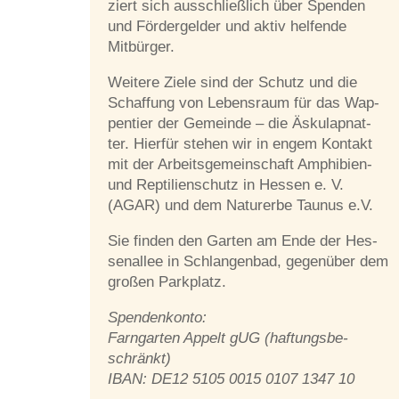
ziert sich aus­schließ­lich über Spen­den
und För­der­gel­der und ak­tiv hel­fen­de
Mitbürger.
Wei­te­re Zie­le sind der Schutz und die
Schaf­fung von Le­bens­raum für das Wap­
pen­tier der Ge­mein­de – die Äs­ku­lap­nat­
ter. Hier­für ste­hen wir in en­gem Kon­takt
mit der Ar­beits­ge­mein­schaft Am­phi­bi­en-
und Rep­ti­li­en­schutz in Hes­sen e. V.
(AGAR) und dem Na­tur­er­be Tau­nus e.V.
Sie fin­den den Gar­ten am Ende der Hes­
sen­al­lee in Schlan­gen­bad, ge­gen­über dem
gro­ßen Parkplatz.
Spen­den­kon­to:
Farn­gar­ten Ap­pelt gUG (haf­tungs­be­
schränkt)
IBAN: DE12 5105 0015 0107 1347 10