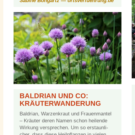
Sa­bi­ne Bon­gartz — ortsverfuehrung.de
BAL­DRI­AN UND CO:
KRÄUTERWANDERUNG
Bal­dri­an, War­zen­kraut und Frau­en­man­tel
– Kräu­ter de­ren Na­men schon hei­len­de
Wir­kung ver­spre­chen. Um so er­staun­li­
cher, dass die­se Heil­pflan­zen in vie­len