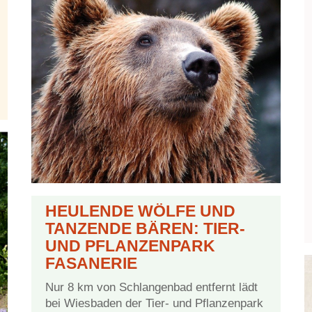
HEU­LEN­DE WÖL­FE UND
TAN­ZEN­DE BÄ­REN: TIER-
UND PFLANZEN­PARK
FASANERIE
Nur 8 km von Schlan­gen­bad ent­fernt lädt
bei Wies­ba­den der Tier- und Pflan­zen­park