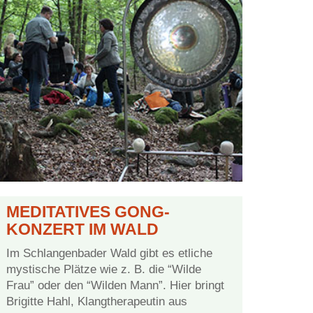
ME­DI­TA­TI­VES GONG­
KONZERT IM WALD
Im Schlan­gen­ba­der Wald gibt es et­li­che
mys­ti­sche Plät­ze wie z. B. die “Wil­de
Frau” oder den “Wil­den Mann”. Hier bringt
Bri­git­te Hahl, Klang­the­ra­peu­tin aus