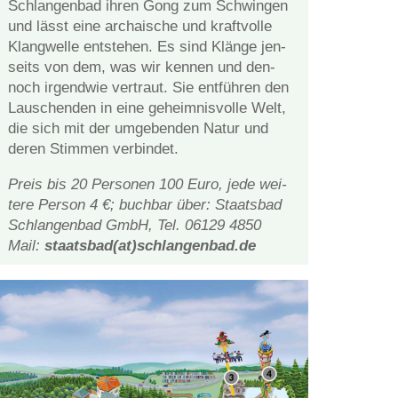
Schlan­gen­bad ih­ren Gong zum Schwin­gen
und lässt eine ar­chai­sche und kraft­vol­le
Klang­wel­le ent­ste­hen. Es sind Klän­ge jen­
seits von dem, was wir ken­nen und den­
noch ir­gend­wie ver­traut. Sie ent­füh­ren den
Lau­schen­den in eine ge­heim­nis­vol­le Welt,
die sich mit der um­ge­ben­den Na­tur und
de­ren Stim­men verbindet.
Preis bis 20 Per­so­nen 100 Euro, jede wei­
te­re Per­son 4 €; buch­bar über: Staats­bad
Schlan­gen­bad GmbH, Tel. 06129 4850
Mail:
staatsbad(at)schlangenbad.de