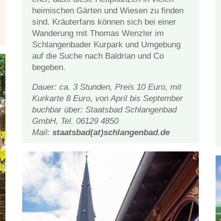
hei­mi­schen Gär­ten und Wie­sen zu fin­den
sind. Kräu­ter­fans kön­nen sich bei ei­ner
Wan­de­rung mit Tho­mas Wenz­ler im
Schlan­gen­ba­der Kur­park und Um­ge­bung
auf die Su­che nach Bal­dri­an und Co
begeben.
Dau­er: ca. 3 Stun­den, Preis 10 Euro, mit
Kur­kar­te 8 Euro, von April bis Sep­tem­ber
buch­bar über: Staats­bad Schlan­gen­bad
GmbH, Tel. 06129 4850
Mail:
staatsbad(at)schlangenbad.de