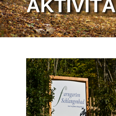
AK­TI­VI­