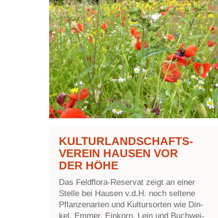
KUL­TUR­LAND­SCHAFTS­
VER­EIN HAU­SEN VOR
DER HÖHE
Das Feld­flo­ra-Re­ser­vat zeigt an ei­ner
Stel­le bei Hau­sen v.d.H. noch sel­te­ne
Pflan­zen­ar­ten und Kul­tur­sorten wie Din­
kel, Em­mer, Ein­korn, Lein und Buch­wei­