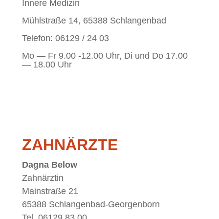
In­ne­re Medizin
Mühl­stra­ße 14, 65388 Schlangenbad
Te­le­fon: 06129 / 24 03
Mo — Fr 9.00 ‑12.00 Uhr, Di und Do 17.00
— 18.00 Uhr
ZAHN­ÄRZ­TE
Da­gna Be­low
Zahn­ärz­tin
Main­stra­ße 21
65388 Schlan­gen­bad-Ge­or­gen­born
Tel. 06129 83 00