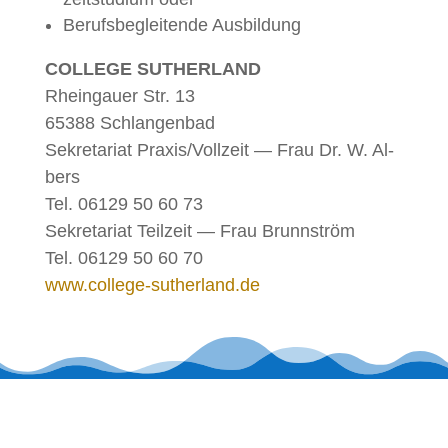
Be­rufs­be­glei­ten­de Ausbildung
COL­LEGE SU­T­HER­LAND
Rhein­gau­er Str. 13
65388 Schlan­gen­bad
Se­kre­ta­ri­at Praxis/Vollzeit — Frau Dr. W. Al­
bers
Tel. 06129 50 60 73
Se­kre­ta­ri­at Teil­zeit — Frau Brunn­ström
Tel. 06129 50 60 70
www.college-sutherland.de