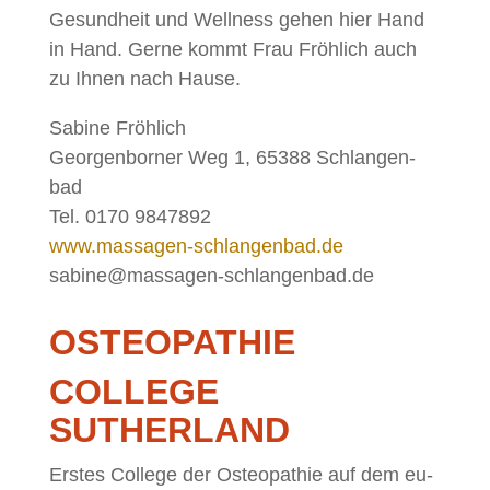
Ge­sund­heit und Well­ness ge­hen hier Hand
in Hand. Ger­ne kommt Frau Fröh­lich auch
zu Ih­nen nach Hause.
Sa­bi­ne Fröh­lich
Ge­or­gen­bor­ner Weg 1, 65388 Schlan­gen­
bad
Tel. 0170 9847892
www.massagen-schlangenbad.de
sabine@massagen-schlangenbad.de
OS­TEO­PA­THIE
COL­LEGE
SUTHERLAND
Ers­tes Col­lege der Os­teo­pa­thie auf dem eu­