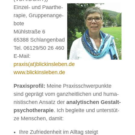
Ein­zel- und Paar­the­
ra­pie, Grup­pen­an­ge­
bo­te
Mühl­stra­ße 6
65388 Schlan­gen­bad
Tel. 06129/50 26 460
E‑Mail:
praxis(at)blickinsleben.de
www.blickinsleben.de
Pra­xis­pro­fil:
Mei­ne Pra­xis­schwer­punk­te
sind ge­prägt vom ganz­heit­li­chen und hu­ma­
nis­ti­schen An­satz der
ana­ly­ti­schen Ge­stalt­
psy­cho­the­ra­pie
. Ich be­glei­te und un­ter­stüt­
ze Men­schen, damit:
Ihre Zu­frie­den­heit im All­tag steigt