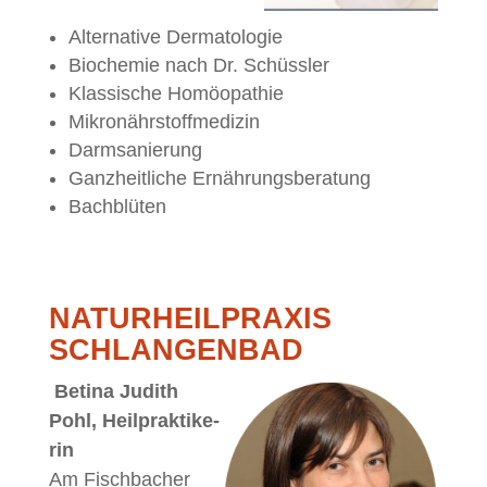
Al­ter­na­ti­ve Dermatologie
Bio­che­mie nach Dr. Schüssler
Klas­si­sche Homöopathie
Mi­kro­nähr­stoff­me­di­zin
Darm­sa­nie­rung
Ganz­heit­li­che Ernährungsberatung
Bach­blü­ten
NA­TUR­HEIL­PRA­XIS
SCHLANGENBAD
Be­ti­na Ju­dith
Pohl, Heil­prak­ti­ke­
rin
Am Fisch­ba­cher