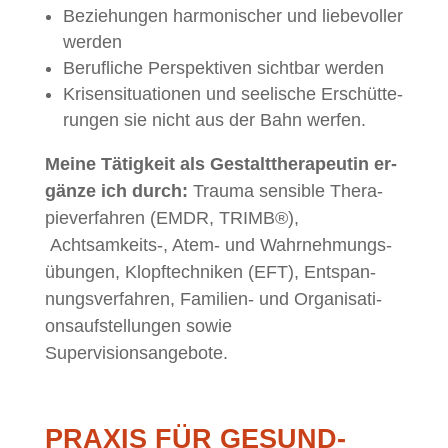
Be­zie­hun­gen har­mo­ni­scher und lie­be­vol­ler
werden
Be­ruf­li­che Per­spek­ti­ven sicht­bar werden
Kri­sen­si­tua­tio­nen und see­li­sche Er­schüt­te­
run­gen sie nicht aus der Bahn werfen.
Mei­ne Tä­tig­keit als Ge­stalt­the­ra­peu­tin er­
gän­ze ich durch:
Trau­ma sen­si­ble The­ra­
pie­ver­fah­ren (EMDR, TRIMB®),
Achtsamkeits‑, Atem- und Wahr­neh­mungs­
übun­gen, Klopf­tech­ni­ken (EFT), Ent­span­
nungs­ver­fah­ren, Fa­mi­li­en- und Or­ga­ni­sa­ti­
ons­auf­stel­lun­gen so­wie
Supervisionsangebote.
PRA­XIS FÜR GESUND-