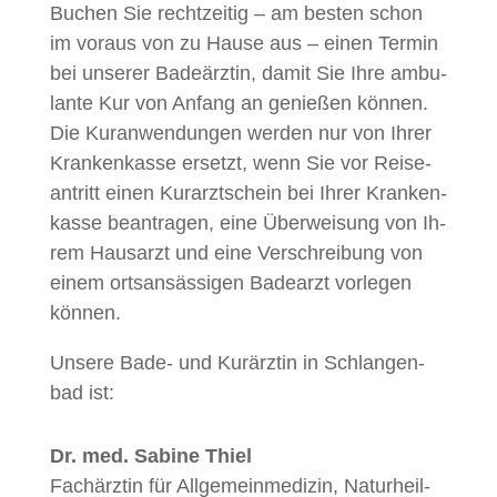
Bu­chen Sie recht­zei­tig – am bes­ten schon
im vor­aus von zu Hau­se aus – ei­nen Ter­min
bei un­se­rer Ba­de­ärz­tin, da­mit Sie Ihre am­bu­
lan­te Kur von An­fang an ge­nie­ßen kön­nen.
Die Kur­an­wen­dun­gen wer­den nur von Ih­rer
Kran­ken­kas­se er­setzt, wenn Sie vor Rei­se­
an­tritt ei­nen Kur­arzt­schein bei Ih­rer Kran­ken­
kas­se be­an­tra­gen, eine Über­wei­sung von Ih­
rem Haus­arzt und eine Ver­schrei­bung von
ei­nem orts­an­säs­si­gen Ba­de­arzt vor­le­gen
können.
Un­se­re Bade- und Kur­ärz­tin in Schlan­gen­
bad ist:
Dr. med. Sa­bi­ne Thiel
Fach­ärz­tin für All­ge­mein­me­di­zin, Na­tur­heil­