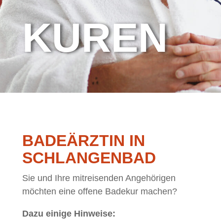
KU­REN
BA­DE­ÄRZ­TIN IN
SCHLANGENBAD
Sie und Ihre mit­rei­sen­den An­ge­hö­ri­gen
möch­ten eine of­fe­ne Ba­de­kur machen?
Dazu ei­ni­ge Hin­wei­se: