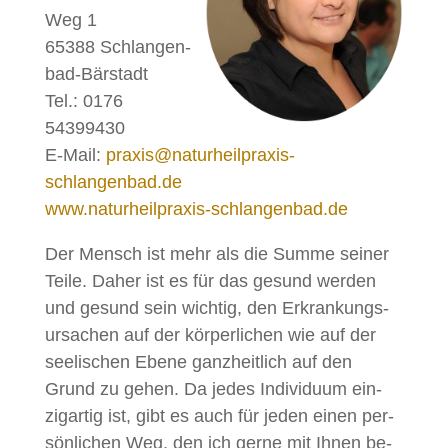
Weg 1
65388 Schlan­gen­
bad-Bär­stadt
Tel.: 0176
54399430
E‑Mail:
praxis@naturheilpraxis-
schlangenbad.de
www.naturheilpraxis-schlangenbad.de
Der Mensch ist mehr als die Sum­me sei­ner
Tei­le. Da­her ist es für das ge­sund wer­den
und ge­sund sein wich­tig, den Er­kran­kungs­
ur­sa­chen auf der kör­per­li­chen wie auf der
see­li­schen Ebe­ne ganz­heit­lich auf den
Grund zu ge­hen. Da je­des In­di­vi­du­um ein­
zig­ar­tig ist, gibt es auch für je­den ei­nen per­
sön­li­chen Weg, den ich ger­ne mit Ih­nen be­