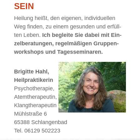
SEIN
Hei­lung heißt, den ei­ge­nen, in­di­vi­du­el­len
Weg fin­den, zu ei­nem ge­sun­den und er­füll­
ten Le­ben.
Ich
be­glei­te Sie da­bei mit Ein­
zel­be­ra­tun­gen, re­gel­mä­ßi­gen Grup­pen­
work­shops und Tagesseminaren.
Bri­git­te Hahl,
Heil­prak­ti­ke­rin
Psy­cho­the­ra­pie,
Atem­the­ra­peu­tin,
Klang­the­ra­peu­tin
Mühl­stra­ße 6
65388 Schlan­gen­bad
Tel. 06129 502223