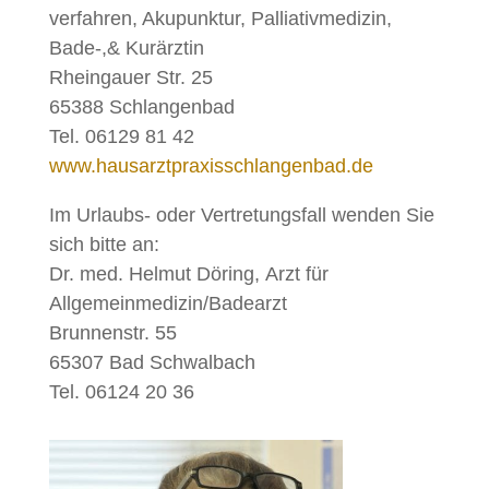
ver­fah­ren, Aku­punk­tur, Pal­lia­tiv­me­di­zin,
Bade‑,& Kur­ärz­tin
Rhein­gau­er Str. 25
65388 Schlan­gen­bad
Tel. 06129 81 42
www.hausarztpraxisschlangenbad.de
Im Ur­laubs- oder Ver­tre­tungs­fall wen­den Sie
sich bit­te an:
Dr. med. Hel­mut Dö­ring, Arzt für
Allgemeinmedizin/Badearzt
Brun­nen­str. 55
65307 Bad Schwal­bach
Tel. 06124 20 36