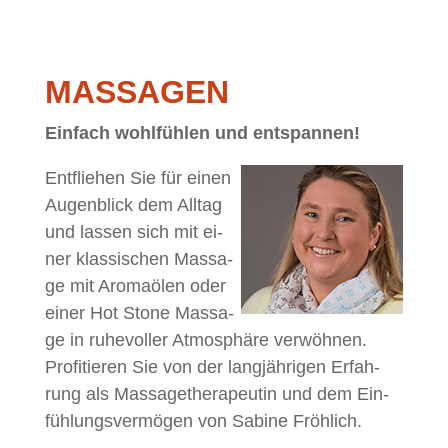
MAS­SA­GEN
Ein­fach wohl­füh­len und entspannen!
Ent­flie­hen Sie für ei­nen
Au­gen­blick dem All­tag
und las­sen sich mit ei­
ner klas­si­schen Mas­sa­
ge mit Aro­ma­ölen oder
ei­ner Hot Stone Mas­sa­
ge in ru­he­vol­ler At­mo­sphä­re ver­wöh­nen.
Pro­fi­tie­ren Sie von der lang­jäh­ri­gen Er­fah­
rung als Mas­sa­ge­the­ra­peu­tin und dem Ein­
füh­lungs­ver­mö­gen von Sa­bi­ne Fröhlich.