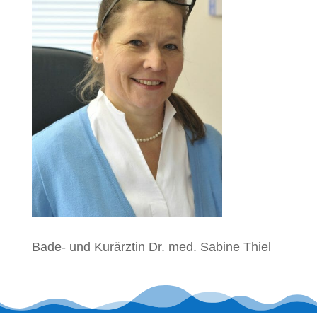
Bade- und Kur­ärz­tin Dr. med. Sa­bi­ne Thiel