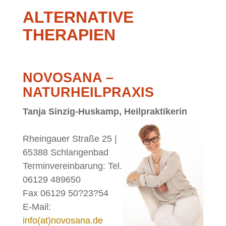
AL­TER­NA­TI­VE
THERAPIEN
NO­VO­SA­NA –
NATURHEILPRAXIS
Tan­ja Sin­zig-Hus­kamp, Heil­prak­ti­ke­rin
Rhein­gau­er Stra­ße 25 |
65388 Schlan­gen­bad
Ter­min­ver­ein­ba­rung: Tel.
06129 489650
Fax 06129 50?23?54
E‑Mail:
info(at)novosana.de