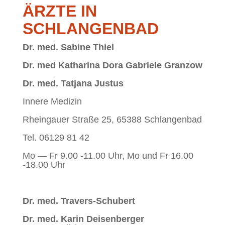
ÄRZ­TE IN
SCHLANGENBAD
Dr. med. Sa­bi­ne Thiel
Dr. med Ka­tha­ri­na Dora Ga­brie­le Granzow
Dr. med. Tat­ja­na Justus
In­ne­re Medizin
Rhein­gau­er Stra­ße 25, 65388 Schlangenbad
Tel. 06129 81 42
Mo — Fr 9.00 ‑11.00 Uhr, Mo und Fr 16.00
‑18.00 Uhr
Dr. med. Travers-Schubert
Dr. med. Ka­rin Deisenberger