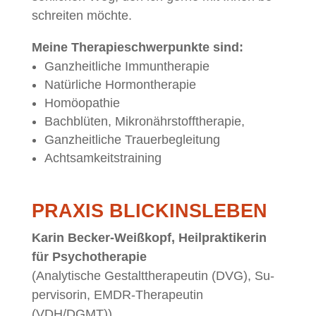
schrei­ten möchte.
Mei­ne The­ra­pie­schwer­punk­te sind:
Ganz­heit­li­che Immuntherapie
Na­tür­li­che Hormontherapie
Ho­möo­pa­thie
Bach­blü­ten, Mikronährstofftherapie,
Ganz­heit­li­che Trauerbegleitung
Acht­sam­keits­trai­ning
PRA­XIS BLICKINSLEBEN
Ka­rin Be­cker-Weiß­kopf, Heil­prak­ti­ke­rin
für Psy­cho­the­ra­pie
(Ana­ly­ti­sche Ge­stalt­the­ra­peu­tin (DVG), Su­
per­vi­so­rin, EMDR-
The­ra­peu­tin
(VDH/DGMT))