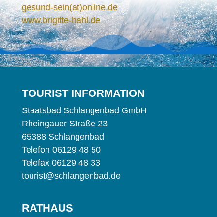
gesund-sein(at)online.de
www.brigitte-hahl.de
TOU­RIST INFORMATION
Staats­bad Schlan­gen­bad GmbH
Rhein­gau­er Stra­ße 23
65388 Schlangenbad
Te­le­fon 06129 48 50
Te­le­fax 06129 48 33
tourist@schlangenbad.de
RAT­HAUS