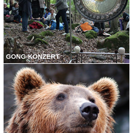
GONG-KON­ZERT