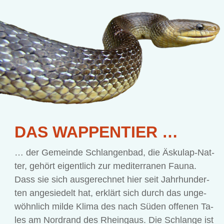
DAS WAP­PEN­TIER …
… der Ge­mein­de Schlan­gen­bad, die Äs­ku­lap-Nat­
ter, ge­hört ei­gent­lich zur me­di­ter­ra­nen Fau­na.
Dass sie sich aus­ge­rech­net hier seit Jahr­hun­der­
ten an­ge­sie­delt hat, er­klärt sich durch das un­ge­
wöhn­lich mil­de Kli­ma des nach Sü­den of­fe­nen Ta­
les am Nord­rand des Rhein­gaus. Die Schlan­ge ist