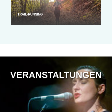
TRAIL-RUN­NING
VER­AN­STAL­TUN­GEN