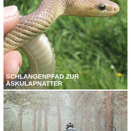
SCHLAN­GEN­PFAD ZUR
ÄS­KU­LAP­NAT­TER