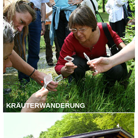
KRÄU­T­ER­WAN­DE­RUNG