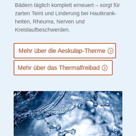
Bä­dern täg­lich kom­plett er­neu­ert – sorgt für
zar­ten Teint und Lin­de­rung bei Haut­krank­
hei­ten, Rheu­ma, Ner­ven und
Kreislaufbeschwerden.
Mehr über die Aeskulap-Therme
Mehr über das Thermalfreibad