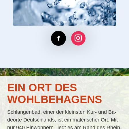
EIN ORT DES
WOHLBEHAGENS
Schlan­gen­bad, ei­ner der kleins­ten Kur- und Ba­
de­or­te Deutsch­lands, ist ein ma­le­ri­scher Ort. Mit
nur 940 Ein­woh­nern, liegt es am Rand des Rhein-