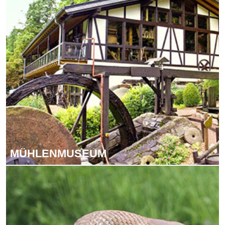
MÜH­LEN­MU­SE­UM