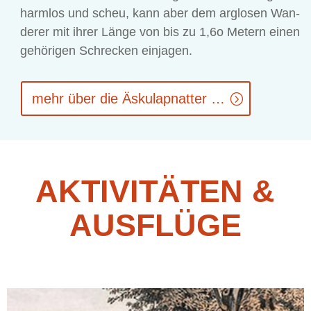
harm­los und scheu, kann aber dem arg­lo­sen Wan­
de­rer mit ih­rer Län­ge von bis zu 1,6o Me­tern ei­nen
ge­hö­ri­gen Schre­cken einjagen.
mehr über die Äskulapnatter …
AK­TI­VI­TÄ­TEN &
AUSFLÜGE