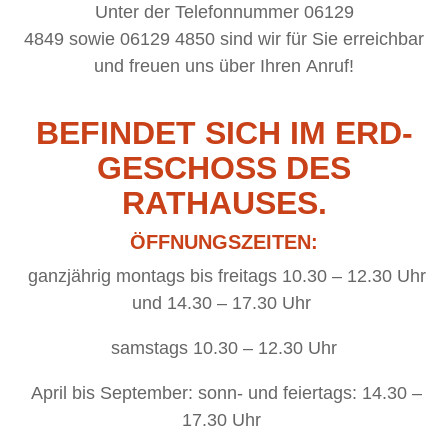
Un­ter der Te­le­fon­num­mer
06129
4849 sowie
06129 4850
sind wir für Sie er­reich­bar
und freu­en uns über Ih­ren Anruf!
BE­FIN­DET SICH IM ERD­
GE­SCHOSS DES
RATHAUSES.
ÖFF­NUNGS­ZEI­TEN:
ganz­jäh­rig mon­tags bis frei­tags 10.30 – 12.30 Uhr
und 14.30 – 17.30 Uhr
sams­tags 10.30 – 12.30 Uhr
April bis Sep­tem­ber: sonn- und fei­er­tags: 14.30 –
17.30 Uhr