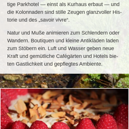
ti­ge Park­ho­tel — einst als Kur­haus er­baut — und
die Ko­lon­na­den sind stil­le Zeu­gen glanz­vol­ler His­
to­rie und des „sa­voir vivre“.
Na­tur und Muße ani­mie­ren zum Schlen­dern oder
Wan­dern. Bou­ti­quen und klei­ne An­tik­lä­den la­den
zum Stö­bern ein. Luft und Was­ser ge­ben neue
Kraft und ge­müt­li­che Ca­fé­gär­ten und Ho­tels bie­
ten Gast­lich­keit und ge­pfleg­tes Ambiente.