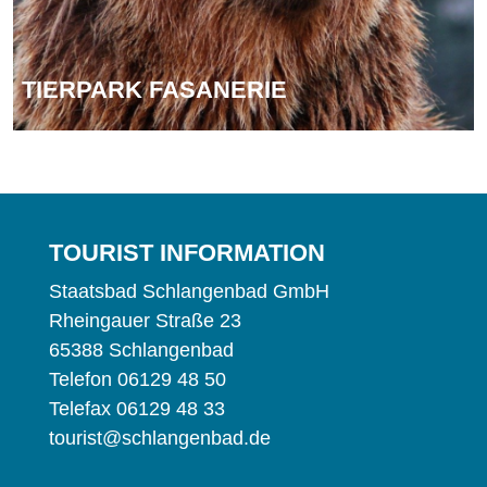
TIER­PARK FASANERIE
TOU­RIST INFORMATION
Staats­bad Schlan­gen­bad GmbH
Rhein­gau­er Stra­ße 23
65388 Schlangenbad
Te­le­fon 06129 48 50
Te­le­fax 06129 48 33
tourist@schlangenbad.de