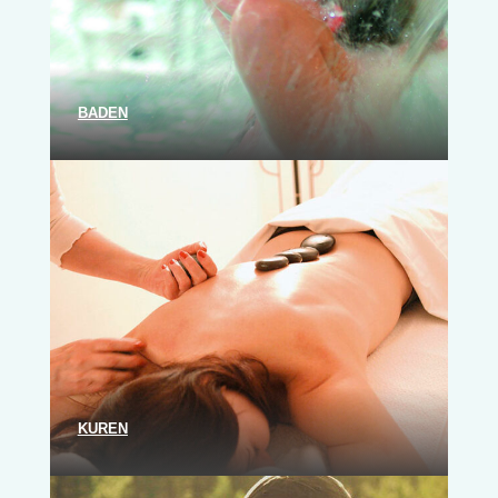
BA­DEN
KU­REN