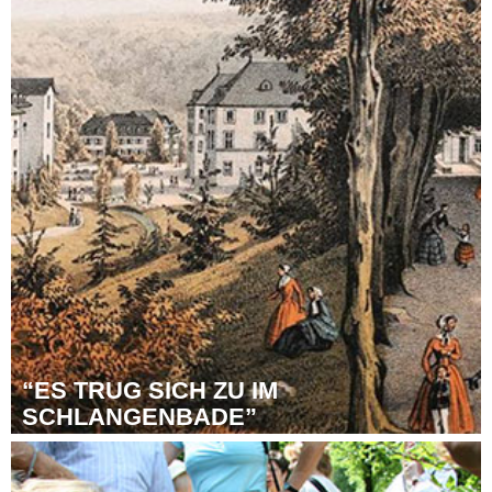
“ES TRUG SICH ZU IM
SCHLAN­GEN­BA­DE”