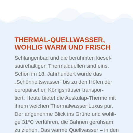
THER­MAL-QUELL­WAS­SER,
WOH­LIG WARM UND FRISCH
Schlan­gen­bad und die be­rühm­ten kie­sel­
säu­re­hal­ti­gen Ther­mal­quel­len sind eins.
Schon im 18. Jahr­hun­dert wur­de das
„Schön­heits­was­ser“ bis zu den Hö­fen der
eu­ro­päi­schen Kö­nigs­häu­ser trans­por­
tiert.
Heu­te bie­tet die Aes­ku­lap-Ther­me mit
ih­rem wei­chen Ther­mal­was­ser Lu­xus pur.
Der an­ge­neh­me Blick ins Grü­ne und woh­li­
ge 31°C ver­füh­ren, die Bah­nen ge­ruh­sam
zu zie­hen. Das war­me Quell­was­ser – in den