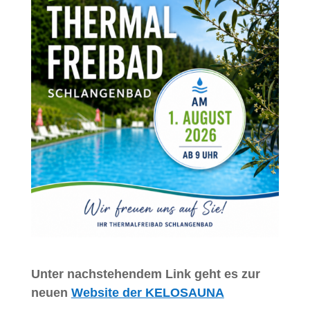
Un­ter nach­ste­hen­dem Link geht es zur
neu­en
Web­site der KELOSAUNA