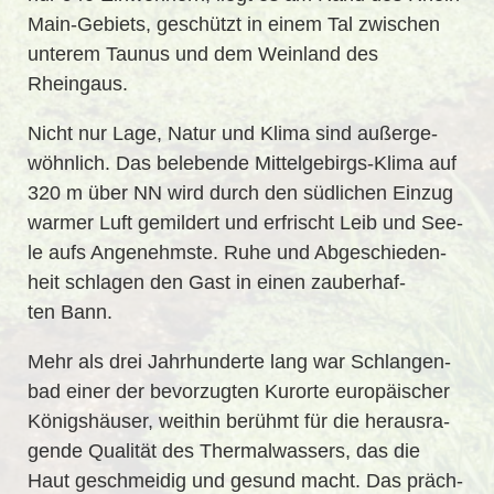
Main-Ge­biets, ge­schützt in ei­nem Tal zwi­schen
un­te­rem Tau­nus und dem Wein­land des
Rheingaus.
Nicht nur Lage, Na­tur und Kli­ma sind au­ßer­ge­
wöhn­lich. Das be­le­ben­de Mit­tel­ge­birgs-Kli­ma auf
320 m über NN wird durch den süd­li­chen Ein­zug
war­mer Luft ge­mil­dert und er­frischt Leib und See­
le aufs An­ge­nehms­te.
Ruhe und Ab­ge­schie­den­
heit schla­gen den Gast in ei­nen zau­ber­haf­
ten Bann.
Mehr als drei Jahr­hun­der­te lang war Schlan­gen­
bad ei­ner der be­vor­zug­ten Kur­or­te eu­ro­päi­scher
Kö­nigs­häu­ser, weit­hin be­rühmt für die her­aus­ra­
gen­de Qua­li­tät des Ther­mal­was­sers, das die
Haut ge­schmei­dig und ge­sund macht. Das präch­