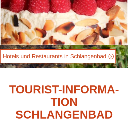
Ho­tels und Re­stau­rants in Schlangenbad
TOU­RIST-IN­FOR­MA­
TI­ON
SCHLANGENBAD